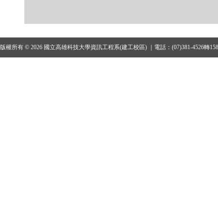
版權所有 © 2026 國立高雄科技大學資訊工程系(建工校區) ｜電話：(07)381-4526轉15801、1