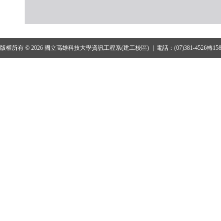
版權所有 © 2026 國立高雄科技大學資訊工程系(建工校區) ｜電話：(07)381-4526轉15801、1