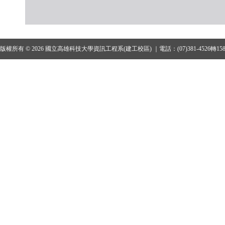
版權所有 © 2026 國立高雄科技大學資訊工程系(建工校區) ｜電話：(07)381-4526轉15801、1