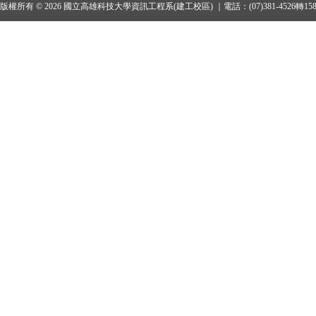
版權所有 © 2026 國立高雄科技大學資訊工程系(建工校區) ｜電話：(07)381-4526轉15801、1