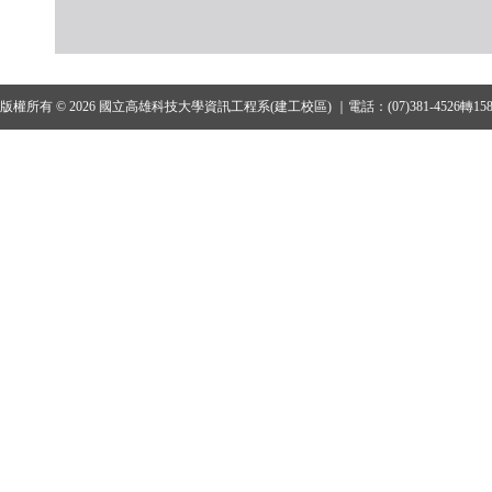
版權所有 © 2026 國立高雄科技大學資訊工程系(建工校區) ｜電話：(07)381-4526轉15801、1