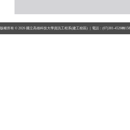
版權所有 © 2026 國立高雄科技大學資訊工程系(建工校區) ｜電話：(07)381-4526轉15801、1