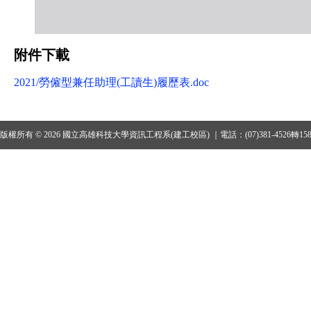
附件下載
2021/勞僱型兼任助理(工讀生)履歷表.doc
版權所有 © 2026 國立高雄科技大學資訊工程系(建工校區) ｜電話：(07)381-4526轉15801、1