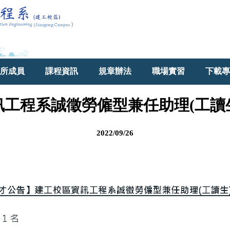
所成員
課程資訊
規章辦法
職場實習
下載專
系誠徵勞僱型兼任助理(工讀生)甄選
2022/09/26