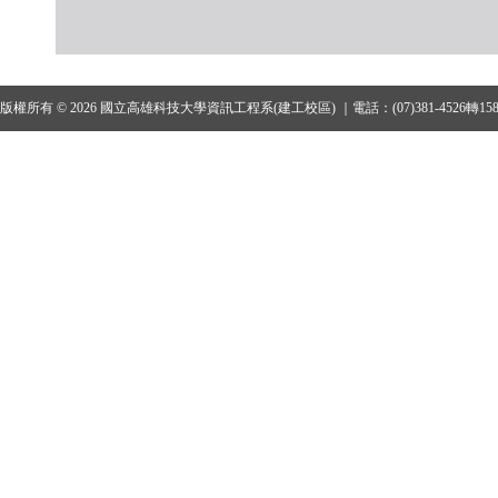
版權所有 © 2026 國立高雄科技大學資訊工程系(建工校區) ｜電話：(07)381-4526轉15801、1