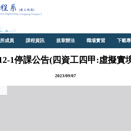
所成員
課程資訊
規章辦法
職場實習
下載專
112-1停課公告(四資工四甲:虛擬實境
2023/09/07