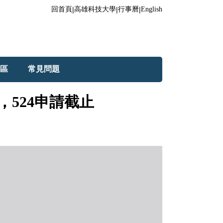
回首頁
|
高雄科技大學
|
行事曆
|
English
區
常見問題
，524申請截止