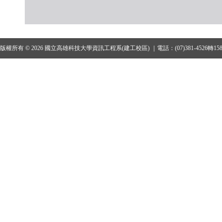
版權所有 © 2026 國立高雄科技大學資訊工程系(建工校區) ｜電話：(07)381-4526轉15801、1