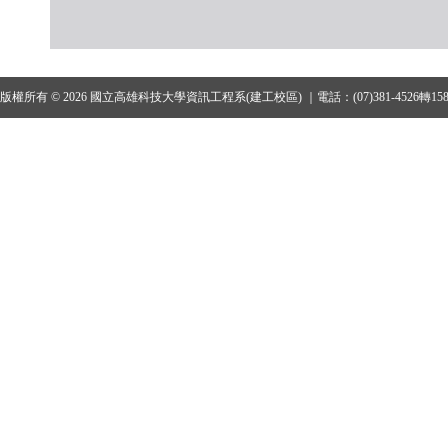
版權所有 © 2026 國立高雄科技大學資訊工程系(建工校區) ｜電話：(07)381-4526轉15801、1